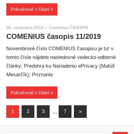
Pokračovať v čítaní
30. novembra 2019
Comenius ČASOPIS
COMENIUS časopis 11/2019
Novembrové číslo COMENIUS časopisu je tu! v
tomto čísle nájdete nasledovné vedecko-odborné
články: Predohra ku Nariadeniu ePrivacy (Matúš
Mesarčík); Priznanie
Pokračovať v čítaní
Stránkovanie
Next
1
2
3
…
7
»
Posts
príspevkov