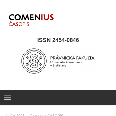
Skip
to
content
COMENIUS
ISSN 2454-0846
časpois
4. júla 2023
Comenius ČASOPIS