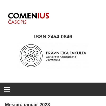
Skip
to
content
COMENIUS
ISSN 2454-0846
časpois
Mesiac:
január 2023