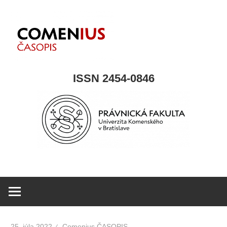
Skip
to
content
COMENIUS
ISSN 2454-0846
časpois
25. júla 2022
Comenius ČASOPIS