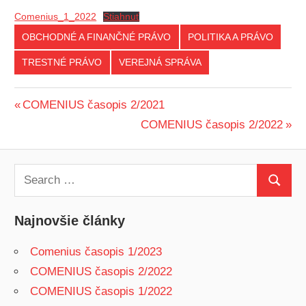
Comenius_1_2022
Stiahnuť
OBCHODNÉ A FINANČNÉ PRÁVO
POLITIKA A PRÁVO
TRESTNÉ PRÁVO
VEREJNÁ SPRÁVA
Navigácia
Previous
COMENIUS časopis 2/2021
Post:
Next
COMENIUS časopis 2/2022
v
Post:
článku
Search
Search
for:
Najnovšie články
Comenius časopis 1/2023
COMENIUS časopis 2/2022
COMENIUS časopis 1/2022